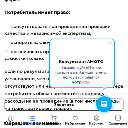
Потребитель имеет право:
присутствовать при проведении проверки
качества и независимой экспертизы;
оспорить заключение экспертизы в суде;
организовать проведение экспертизы
самостоятельно.
Консультант AMOTO
Здравствуйте! Готов
Если по результатам экспертизы будет
помочь вам. Напишите мне,
если у вас появятся
установлено, что недостатки в товаре
вопросы.
отсутствуют или непроизводственного характера
потребитель обязан возместить продавцу
расходы на ее проведение (в том числе расходы
Заказать
на транспортировку товара).
Обращаем внимание!
Главная
Каталог
Корзина
Избранные
Кабинет
Сравнение