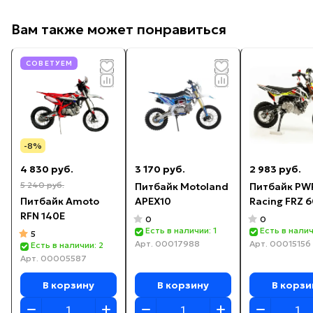
Вам также может понравиться
СОВЕТУЕМ
-8%
4 830 руб.
3 170 руб.
2 983 руб.
5 240 руб.
Питбайк Motoland
Питбайк PW
Питбайк Amoto
APEX10
Racing FRZ 
RFN 140E
0
0
Есть в наличии: 1
Есть в налич
5
Арт.
00017988
Арт.
00015156
Есть в наличии: 2
Арт.
00005587
В корзину
В корзину
В корзи