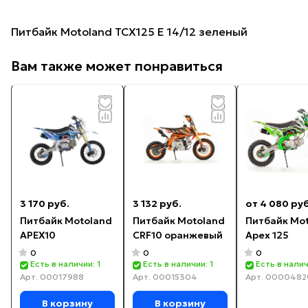
Питбайк Motoland TCX125 E 14/12 зеленый
Вам также может понравиться
3 170 руб.
3 132 руб.
от 4 080 руб
Питбайк Motoland
Питбайк Motoland
Питбайк Mo
APEX10
CRF10 оранжевый
Apex 125
0
0
0
Есть в наличии: 1
Есть в наличии: 1
Есть в налич
Арт.
00017988
Арт.
00015304
Арт.
0000482
В корзину
В корзину