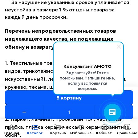
За нарушение указанных сроков уплачивается
неустойка в размере 1 % от цены товара за
каждый день просрочки.
Перечень непродовольственных товаров
надлежащего качества, не подлежащих
обмену и возврату
1. Текстильные товары (ткани из волокон всех
Консультант AMOTO
видов, трикотажное и гардинное полотно, мех
Здравствуйте! Готов
помочь вам. Напишите мне,
искусственный), лентоткацкие изделия (ленты,
если у вас появятся
кружево, тесьма, шнуры, бахрома), ковровые
вопросы.
изделия, провода, шнуры, кабели, линолеум,
В корзину
багет, пленка, клеенка и иные метражные товары.
2. Паркет, ламинат, пробковый пол, настенная
пробка, плитка керамическая и керамогранитная,
Главная
Каталог
Корзина
Избранные
Кабинет
Сравнение
обои*.