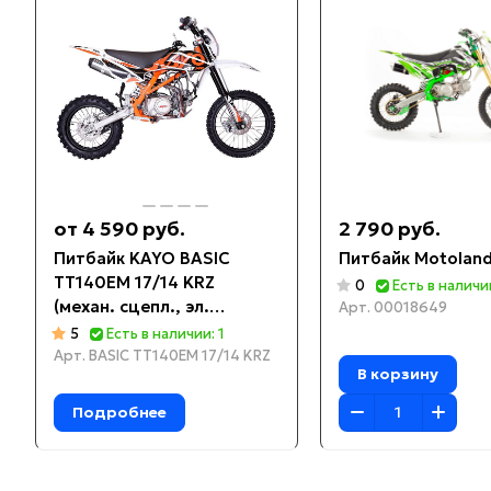
от 4 590 руб.
2 790 руб.
Питбайк KAYO BASIC
Питбайк Motolan
TT140EM 17/14 KRZ
0
Есть в наличии
(механ. сцепл., эл.
Арт.
00018649
стартер 2022 г.)
5
Есть в наличии: 1
Арт.
BASIC TT140EM 17/14 KRZ
В корзину
Подробнее