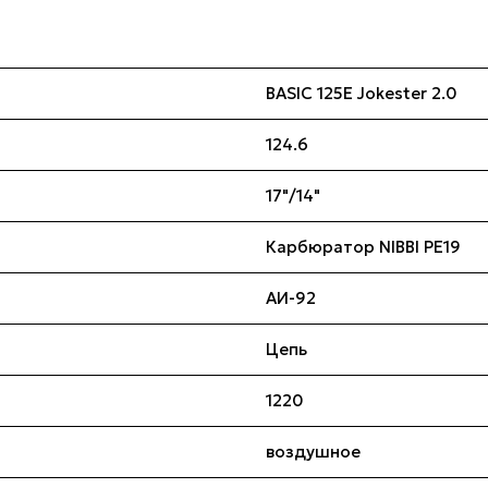
BASIC 125E Jokester 2.0
124.6
17"/14"
Карбюратор NIBBI PE19
АИ-92
Цепь
1220
воздушное