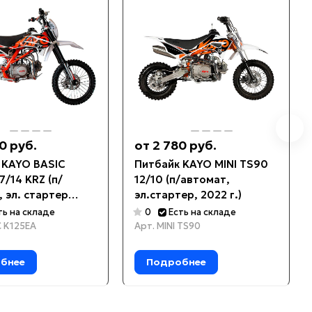
0 руб.
от 2 780 руб.
 KAYO BASIC
Питбайк KAYO MINI TS90
7/14 KRZ (п/
12/10 (п/автомат,
 эл. стартер
эл.стартер, 2022 г.)
ть на складе
0
Есть на складе
C K125EA
Арт.
MINI TS90
бнее
Подробнее