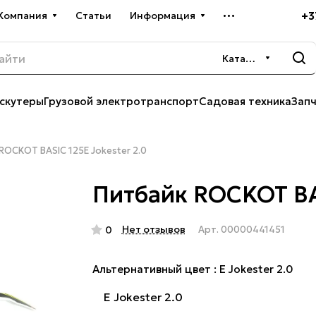
+3
Компания
Статьи
Информация
Каталог
скутеры
Грузовой электротранспорт
Садовая техника
Зап
ROCKOT BASIC 125E Jokester 2.0
Питбайк ROCKOT BAS
Нет отзывов
0
Арт.
00000441451
Альтернативный цвет :
E Jokester 2.0
E Jokester 2.0