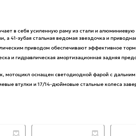
ключает в себя усиленную раму из стали и алюминиеву
ли, а 41-зубая стальная ведомая звездочка и приводн
влическим приводом обеспечивают эффективное тор
еска и гидравлическая амортизационная задняя пред
к, мотоцикл оснащен светодиодной фарой с дальним
иевые втулки и 17/14-дюймовые стальные колеса зав