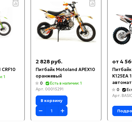
2 828 руб.
от 4 56
d CRF10
Питбайк Motoland APEX10
Питбайк
оранжевый
K125EA 1
: 1
автомат,
0
Есть в наличии: 1
2024 г.)
Арт.
00015291
0
Ес
Арт.
BASI
В корзину
Подро