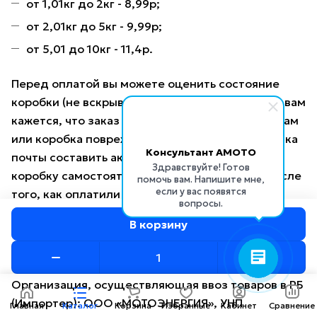
от 1,01кг до 2кг - 8,99р;
от 2,01кг до 5кг - 9,99р;
от 5,01 до 10кг - 11,4р.
Перед оплатой вы можете оценить состояние
коробки (не вскрывая): вес, целостность. Если вам
кажется, что заказ не соответствует параметрам
или коробка повреждена, попросите сотрудника
Консультант AMOTO
почты составить акт о вскрытии. Вскрывать
Здравствуйте! Готов
коробку самостоятельно вы можете только после
помочь вам. Напишите мне,
если у вас появятся
того, как оплатили заказ.
вопросы.
В корзину
Информация об импортере и сервисных
организациях
Организация, осуществляющая ввоз товаров в РБ
(Импортер): ООО «МОТОЭНЕРГИЯ», УНП
Главная
Каталог
Корзина
Избранные
Кабинет
Сравнение