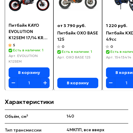
Питбайк KAYO
от 3 790 руб.
1 220 руб.
EVOLUTION
Питбайк OXO BASE
Питбайк KXD
K125EM 17/14 KRZ
125
49cc
(механ. сцепл., эл.
5
0
0
стартер 2024 г.)
Есть в наличии: 1
Есть в наличии: 1
Есть в налич
Арт.
EVOLUTION
Арт.
OXO BASE 125
Арт.
15413414
K125EM
В корзину
В корзи
В корзину
Характеристики
140
Объём, см³
4МКПП, все вверх
Тип трансмиссии