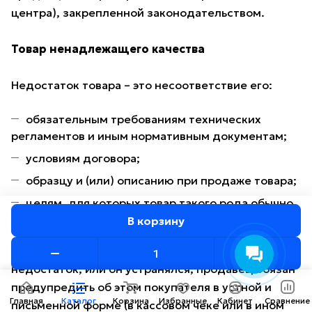
центра), закрепленной законодательством.
Товар ненадлежащего качества
Недостаток товара – это несоответствие его:
обязательным требованиям технических
регламентов и иным нормативным документам;
условиям договора;
образцу и (или) описанию при продаже товара;
целям, для которых товар такого рода обычно
используется.
В корзину
Если в приобретаемом товаре имеется
недостаток, или он устранялся, продавец обязан
предупредить об этом покупателя в устной и
Главная
Каталог
Корзина
Избранные
Кабинет
Сравнение
письменной форме (в кассовом чеке или в ином