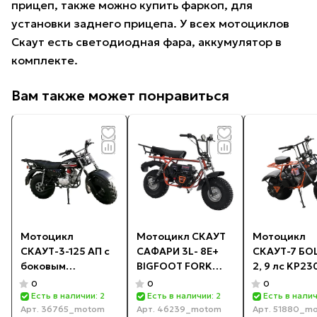
прицеп, также можно купить фаркоп, для
установки заднего прицепа. У всех мотоциклов
Скаут есть светодиодная фара, аккумулятор в
комплекте.
Вам также может понравиться
Мотоцикл
Мотоцикл СКАУТ
Мотоцикл
СКАУТ-3-125 АП с
САФАРИ 3L- 8Е+
СКАУТ-7 Б
боковым
BIGFOOT FORK
2, 9 лс KP2
прицепом и
(ТЕЛЕСКОП ВИЛКА
колеса GIAN
0
0
0
корытом
перед. и задн.
ФАРА, ЭЛ.СТ
Есть в наличии: 2
Есть в наличии: 2
Есть в налич
Арт.
36765_motom
Арт.
46239_motom
Арт.
51880_m
(КОМПЛЕКТ)
подв., 8 л.с.,
перед и зад