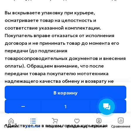
Вы вскрываете упаковку при курьере,
осматриваете товар на целостность и
соответствие указанной комплектации.
Покупатель вправе отказаться от исполнения
договора и не принимать товар до момента его
передачи (до подписания
товаросопроводительных документов и внесения
оплаты). Обращаем внимание, что после
передачи товара покупателю мототехника
надлежащего качества обмену и возврату не
подлежит.
В корзину
Доставка в пределах г. Минска стоит 30 р., а в
пределах 100 км от г. Минска — от 50 р.
*Действует ли в вашем городе курьерская
Главная
Каталог
Корзина
Избранные
Кабинет
Сравнение