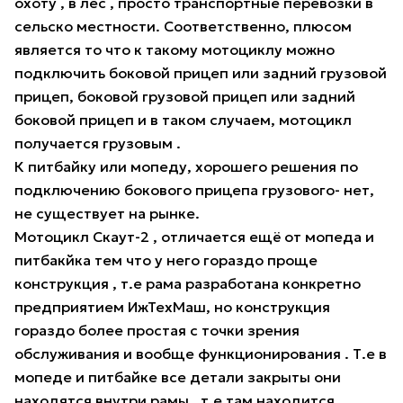
охоту , в лес , просто транспортные перевозки в
сельско местности. Соответственно, плюсом
является то что к такому мотоциклу можно
подключить боковой прицеп или задний грузовой
прицеп, боковой грузовой прицеп или задний
боковой прицеп и в таком случаем, мотоцикл
получается грузовым .
К питбайку или мопеду, хорошего решения по
подключению бокового прицепа грузового- нет,
не существует на рынке.
Мотоцикл Скаут-2 , отличается ещё от мопеда и
питбакйка тем что у него гораздо проще
конструкция , т.е рама разработана конкретно
предприятием ИжТехМаш, но конструкция
гораздо более простая с точки зрения
обслуживания и вообще функционирования . Т.е в
мопеде и питбайке все детали закрыты они
находятся внутри рамы , т.е там находится