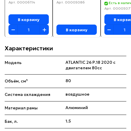
Арт.
00006114
Арт.
00005086
Есть в налич
Арт.
0000507
В корзину
В корзи
В корзину
Характеристики
ATLANTIC 26 Р.18 2020 с
Модель
двигателем 80сс
80
Объём, см³
воздушное
Система охлаждения
Алюминий
Материал рамы
1.5
Бак, л.