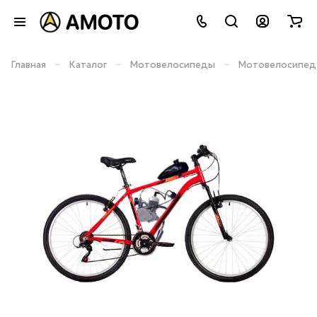
–
–
–
Главная
Каталог
Мотовелосипеды
Мотовелосипед F