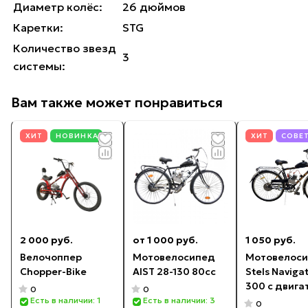
Диаметр колёс:
26 дюймов
Каретки:
STG
Количество звезд
3
системы:
Вам также может понравиться
ХИТ
НОВИНКА
ХИТ
СОВЕ
2 000 руб.
от 1 000 руб.
1 050 руб.
Велочоппер
Мотовелосипед
Мотовелос
Chopper-Bike
AIST 28-130 80cc
Stels Naviga
300 с двига
0
0
100сс
Есть в наличии: 1
Есть в наличии: 3
0