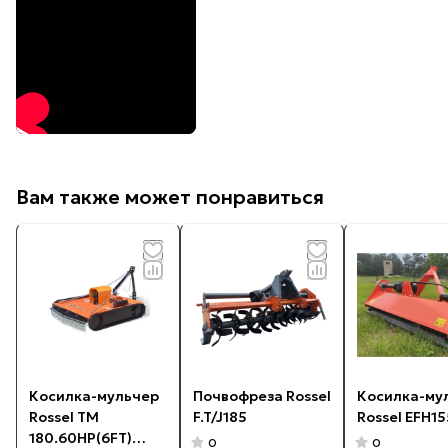
Вам также может понравиться
Косилка-мульчер
Почвофреза Rossel
Косилка-му
Rossel TM
F.T/J185
Rossel EFH15
180.60HP(6FT)
0
0