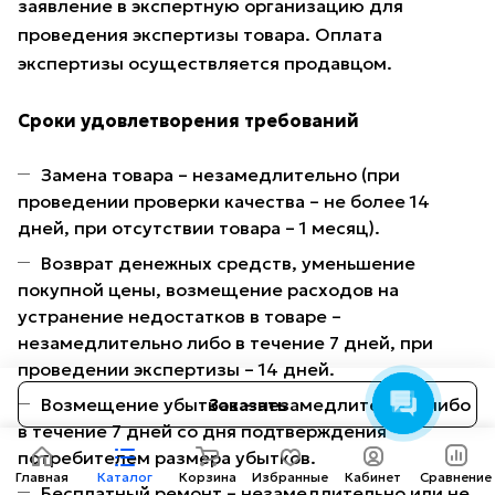
заявление в экспертную организацию для
проведения экспертизы товара. Оплата
экспертизы осуществляется продавцом.
Сроки удовлетворения требований
Замена товара – незамедлительно (при
проведении проверки качества – не более 14
дней, при отсутствии товара – 1 месяц).
Консультант AMOTO
Здравствуйте! Готов
Возврат денежных средств, уменьшение
помочь вам. Напишите мне,
покупной цены, возмещение расходов на
если у вас появятся
устранение недостатков в товаре –
вопросы.
незамедлительно либо в течение 7 дней, при
проведении экспертизы – 14 дней.
Возмещение убытков – незамедлительно либо
Заказать
в течение 7 дней со дня подтверждения
потребителем размера убытков.
Главная
Каталог
Корзина
Избранные
Кабинет
Сравнение
Бесплатный ремонт – незамедлительно или не