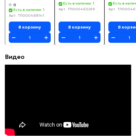
(итальянский
Есть в наличии: 1
Есть в налич
0
Арт.
ТП000463269
Арт.
ТП00046
насос)
Есть в наличии: 1
Арт.
ТП000468141
В корзину
В корзину
В корзи
Видео