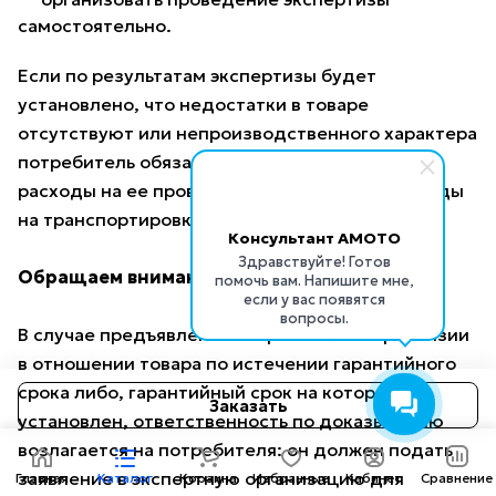
самостоятельно.
Если по результатам экспертизы будет
установлено, что недостатки в товаре
отсутствуют или непроизводственного характера
потребитель обязан возместить продавцу
расходы на ее проведение (в том числе расходы
на транспортировку товара).
Консультант AMOTO
Здравствуйте! Готов
Обращаем внимание!
помочь вам. Напишите мне,
если у вас появятся
вопросы.
В случае предъявления потребителем претензии
в отношении товара по истечении гарантийного
срока либо, гарантийный срок на который не
Заказать
установлен, ответственность по доказыванию
возлагается на потребителя: он должен подать
заявление в экспертную организацию для
Главная
Каталог
Корзина
Избранные
Кабинет
Сравнение