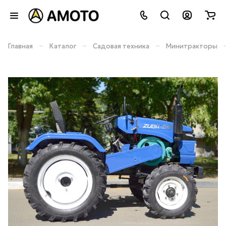
–
–
–
Главная
Каталог
Садовая техника
Минитракторы