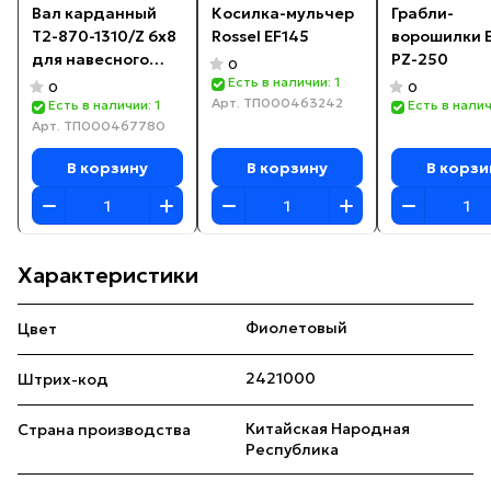
Вал карданный
Косилка-мульчер
Грабли-
T2-870-1310/Z 6х8
Rossel EF145
ворошилки 
для навесного
PZ-250
0
оборудования
Есть в наличии: 1
0
0
Арт.
ТП000463242
Есть в наличии: 1
Есть в налич
Арт.
ТП000467780
В корзину
В корзину
В корзи
Характеристики
Фиолетовый
Цвет
2421000
Штрих-код
Китайская Народная
Страна производства
Республика