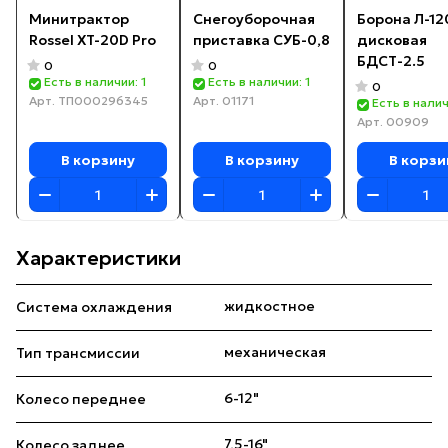
Минитрактор
Снегоуборочная
Борона Л-12
Rossel XT-20D Pro
приставка СУБ-0,8
дисковая
БДСТ-2.5
0
0
Есть в наличии: 1
Есть в наличии: 1
0
Арт.
ТП000296345
Арт.
01171
Есть в налич
Арт.
00909
В корзину
В корзину
В корзи
Характеристики
жидкостное
Система охлаждения
механическая
Тип трансмиссии
6-12"
Колесо переднее
7,5-16"
Колесо заднее