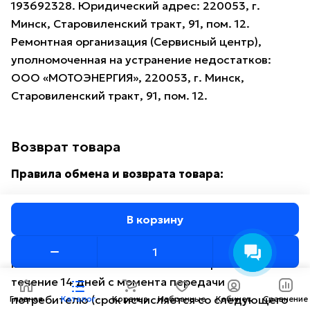
193692328. Юридический адрес: 220053, г.
Минск, Старовиленский тракт, 91, пом. 12.
Ремонтная организация (Сервисный центр),
уполномоченная на устранение недостатков:
ООО «МОТОЭНЕРГИЯ», 220053, г. Минск,
Старовиленский тракт, 91, пом. 12.
Возврат товара
Консультант AMOTO
Здравствуйте! Готов
Правила обмена и возврата товара:
помочь вам. Напишите мне,
если у вас появятся
вопросы.
Товар надлежащего качества
В корзину
Непродовольственные товары надлежащего
качества можно обменять или возвратить в
течение 14 дней с момента передачи
потребителю (срок исчисляется со следующего
Главная
Каталог
Корзина
Избранные
Кабинет
Сравнение