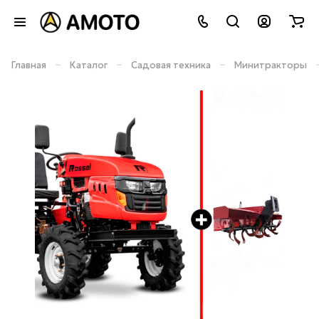
–
–
–
Главная
Каталог
Садовая техника
Минитракторы