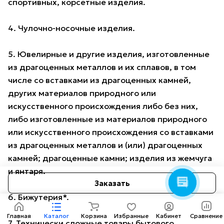
спортивных, корсетные изделия.
4. Чулочно-носочные изделия.
5. Ювелирные и другие изделия, изготовленные
из драгоценных металлов и их сплавов, в том
числе со вставками из драгоценных камней,
других материалов природного или
искусственного происхождения либо без них,
Консультант AMOTO
Здравствуйте! Готов
либо изготовленные из материалов природного
помочь вам. Напишите мне,
или искусственного происхождения со вставками
если у вас появятся
вопросы.
из драгоценных металлов и (или) драгоценных
камней; драгоценные камни; изделия из жемчуга
и янтаря.
Заказать
6. Бижутерия*.
Главная
Каталог
Корзина
Избранные
Кабинет
Сравнение
7. Технически сложные товары бытового