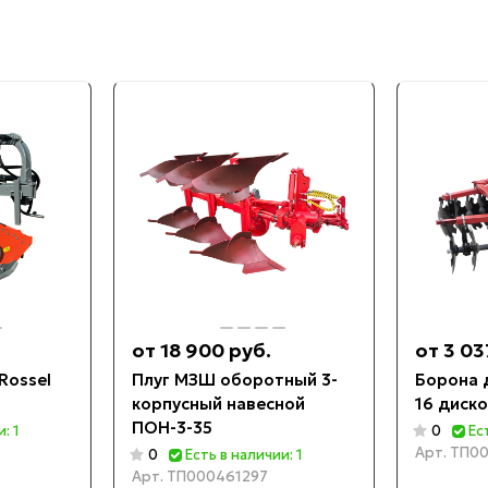
от 18 900 руб.
от 3 03
Rossel
Плуг МЗШ оборотный 3-
Борона 
корпусный навесной
16 диск
ПОН-3-35
: 1
0
Ес
Арт.
ТП00
0
Есть в наличии: 1
Арт.
ТП000461297