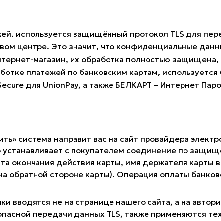
жей, используется защищённый протокол TLS для пе
овом центре. Это значит, что конфиденциальные данн
нтернет-магазин, их обработка полностью защищена, 
ботке платежей по банковским картам, используется б
 Secure для UnionPay, а также БЕЛКАРТ – Интернет Пар
ить» система направит вас на сайт провайдера электр
 устанавливает с покупателем соединение по защищё
та окончания действия карты, имя держателя карты в 
 на обратной стороне карты). Операция оплаты банк
ки вводятся не на странице нашего сайта, а на авто
опасной передачи данных TLS, также применяются те