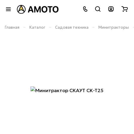
–
–
–
Главная
Каталог
Садовая техника
Минитракторы