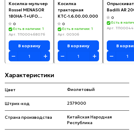
Косилка-мульчер
Косилка
Опрыскиват
Rossel MENASOR
тракторная
Badilli AR 20
180HA-T+UFO
КТС-1.6.00.00.000
0
(китайский насос)
Есть в налич
0
0
Арт.
ТП00044
Есть в наличии: 1
Есть в наличии: 1
Арт.
ТП000468076
Арт.
00306
В корзину
В корзину
В корзи
Характеристики
Фиолетовый
Цвет
2379000
Штрих-код
Китайская Народная
Страна производства
Республика