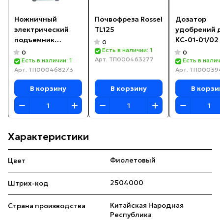
Ножничный
Почвофреза Rossel
Дозатор
электрический
TL125
удобрений 
подъемник
КС-01-01/02
0
Novamach
Есть в наличии: 1
0
0
Арт.
ТП000463277
NSL0807HD
Есть в наличии: 1
Есть в налич
Арт.
ТП000468273
Арт.
ТП00039
В корзину
В корзину
В корзи
Характеристики
Фиолетовый
Цвет
2504000
Штрих-код
Китайская Народная
Страна производства
Республика