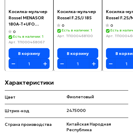
Косилка-мульчер
Косилка-мульчер
Косилка-му
Rossel MENASOR
Rossel F.2S/J 185
Rossel F.2S/
180A-T+UFO
0
0
(итальянский
Есть в наличии: 1
Есть в налич
0
Арт.
ТП000468100
Арт.
ТП00046
насос)
Есть в наличии: 1
Арт.
ТП000468067
В корзину
В корзину
В корзи
Характеристики
Фиолетовый
Цвет
2475000
Штрих-код
Китайская Народная
Страна производства
Республика