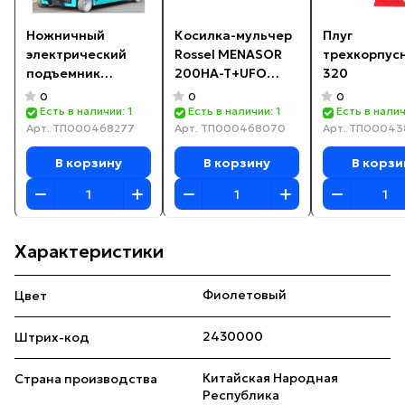
Ножничный
Косилка-мульчер
Плуг
электрический
Rossel MENASOR
трехкорпусн
подъемник
200HA-T+UFO
320
Novamach
(итальянский
0
0
0
NSL1614HD
насос)
Есть в наличии: 1
Есть в наличии: 1
Есть в налич
Арт.
ТП000468277
Арт.
ТП000468070
Арт.
ТП00043
В корзину
В корзину
В корзи
Характеристики
Фиолетовый
Цвет
2430000
Штрих-код
Китайская Народная
Страна производства
Республика