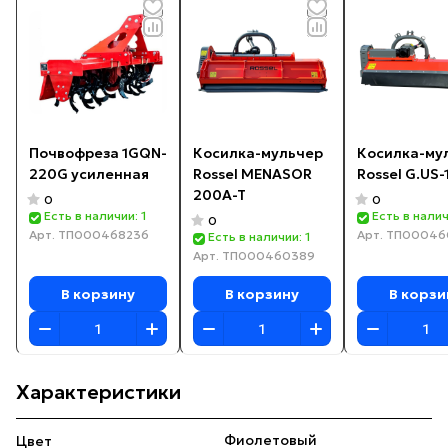
Почвофреза 1GQN-
Косилка-мульчер
Косилка-му
220G усиленная
Rossel MENASOR
Rossel G.US-
200A-T
0
0
Есть в наличии: 1
Есть в налич
0
Арт.
ТП000468236
Арт.
ТП00046
Есть в наличии: 1
Арт.
ТП000460389
В корзину
В корзину
В корзи
Характеристики
Фиолетовый
Цвет