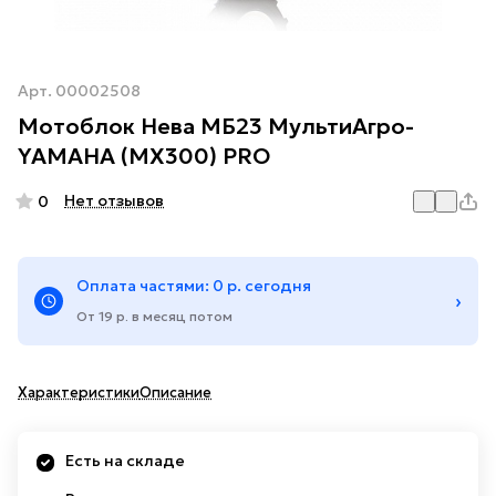
Арт.
00002508
Мотоблок Нева МБ23 МультиАгро-
YAMAHA (МХ300) PRO
Нет отзывов
0
Оплата частями: 0 р. сегодня
›
От 19 р. в месяц потом
Характеристики
Описание
Есть на складе