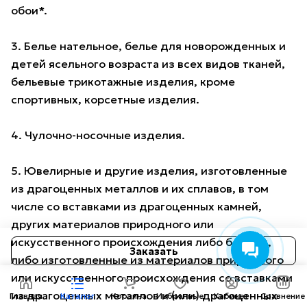
обои*.
3. Белье нательное, белье для новорожденных и
детей ясельного возраста из всех видов тканей,
бельевые трикотажные изделия, кроме
спортивных, корсетные изделия.
4. Чулочно-носочные изделия.
5. Ювелирные и другие изделия, изготовленные
из драгоценных металлов и их сплавов, в том
числе со вставками из драгоценных камней,
других материалов природного или
искусственного происхождения либо без них,
Заказать
либо изготовленные из материалов природного
или искусственного происхождения со вставками
из драгоценных металлов и (или) драгоценных
Главная
Каталог
Корзина
Избранные
Кабинет
Сравнение