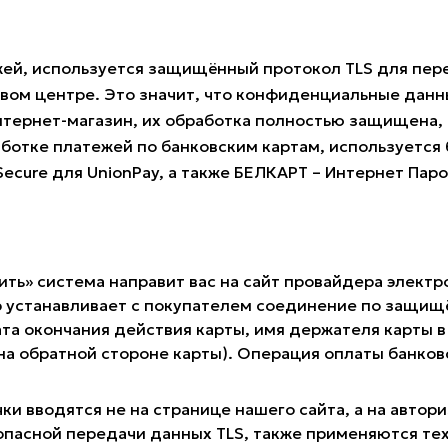
жей, используется защищённый протокол TLS для пе
овом центре. Это значит, что конфиденциальные данн
нтернет-магазин, их обработка полностью защищена, 
ботке платежей по банковским картам, используется б
 Secure для UnionPay, а также БЕЛКАРТ – Интернет Пар
ить» система направит вас на сайт провайдера электр
 устанавливает с покупателем соединение по защищё
та окончания действия карты, имя держателя карты в 
 на обратной стороне карты). Операция оплаты банк
ки вводятся не на странице нашего сайта, а на авто
опасной передачи данных TLS, также применяются те