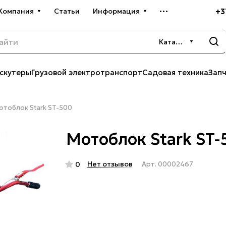
+3
Компания
Статьи
Информация
Каталог
скутеры
Грузовой электротранспорт
Садовая техника
Зап
отоблок Stark ST-500
Мотоблок Stark ST
Нет отзывов
0
Арт.
00002467