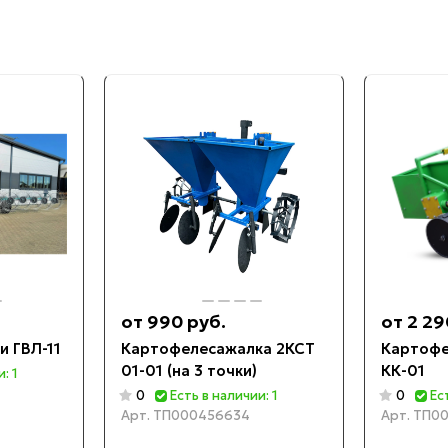
от 990 руб.
от 2 29
и ГВЛ-11
Картофелесажалка 2КСТ
Картофе
01-01 (на 3 точки)
КК-01
: 1
0
Есть в наличии: 1
0
Ес
Арт.
ТП000456634
Арт.
ТП00