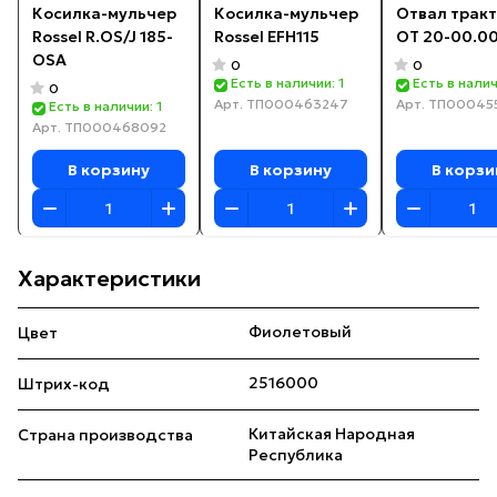
Косилка-мульчер
Косилка-мульчер
Отвал трак
Rossel R.OS/J 185-
Rossel EFH115
ОТ 20-00.00
OSA
0
0
Есть в наличии: 1
Есть в налич
0
Арт.
ТП000463247
Арт.
ТП00045
Есть в наличии: 1
Арт.
ТП000468092
В корзину
В корзину
В корзи
Характеристики
Фиолетовый
Цвет
2516000
Штрих-код
Китайская Народная
Страна производства
Республика