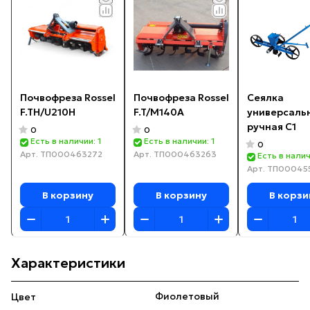
Почвофреза Rossel
Почвофреза Rossel
Сеялка
F.TH/U210H
F.T/M140A
универсаль
ручная С1
0
0
Есть в наличии: 1
Есть в наличии: 1
0
Арт.
ТП000463272
Арт.
ТП000463263
Есть в налич
Арт.
ТП00045
В корзину
В корзину
В корзи
Характеристики
Фиолетовый
Цвет