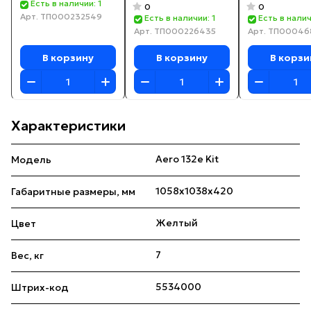
Есть в наличии: 1
0
0
Арт.
ТП000232549
Есть в наличии: 1
Есть в налич
Арт.
ТП000226435
Арт.
ТП00046
В корзину
В корзину
В корзи
Характеристики
Aero 132e Kit
Модель
1058x1038x420
Габаритные размеры, мм
Желтый
Цвет
7
Вес, кг
5534000
Штрих-код