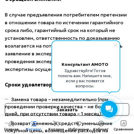
В случае предъявления потребителем претензии
в отношении товара по истечении гарантийного
срока либо, гарантийный срок на который не
установлен, ответственность по доказыванию
возлагается на потребителя: он должен подать
заявление в экспертную организацию для
проведения экспертизы товара. Оплата
Консультант AMOTO
экспертизы осуществляется продавцом.
Здравствуйте! Готов
помочь вам. Напишите мне,
если у вас появятся
Сроки удовлетворения требований
вопросы.
Замена товара – незамедлительно (при
проведении проверки качества – не более 14
Заказать
дней, при отсутствии товара – 1 месяц).
Возврат денежных средств, уменьшение
Главная
Каталог
Корзина
Избранные
Кабинет
Сравнение
покупной цены, возмещение расходов на