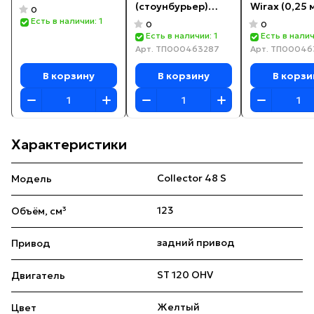
(стоунбурьер)
Wirax (0,25 м
0
Rossel STB-155
м)
Есть в наличии: 1
0
0
Есть в наличии: 1
Есть в налич
Арт.
ТП000463287
Арт.
ТП00046
В корзину
В корзину
В корзи
Характеристики
Collector 48 S
Модель
123
Объём, см³
задний привод
Привод
ST 120 OHV
Двигатель
Желтый
Цвет