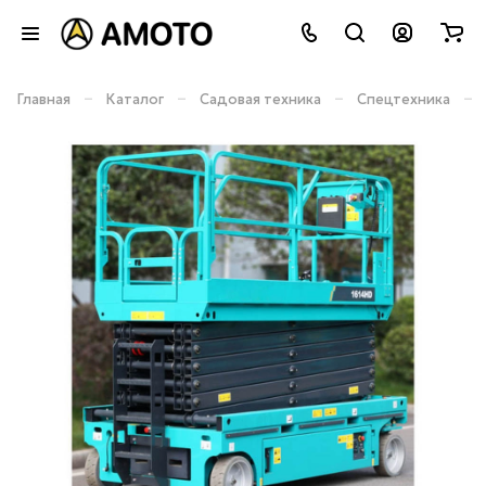
–
–
–
–
Главная
Каталог
Садовая техника
Спецтехника