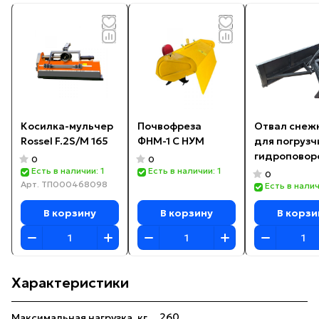
Косилка-мульчер
Почвофреза
Отвал снеж
Rossel F.2S/M 165
ФНМ-1 С НУМ
для погрузч
гидроповор
0
0
Есть в наличии: 1
Есть в наличии: 1
0
Арт.
ТП000468098
Есть в налич
В корзину
В корзину
В корзи
Характеристики
260
Максимальная нагрузка, кг