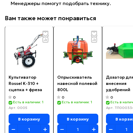
Менеджеры помогут подобрать технику.
Вам также может понравиться
Культиватор
Опрыскиватель
Дозатор дл
Rossel K-310 +
навесной полевой
внесения
сцепка + фреза
800L
удобрений
0
0
0
Есть в наличии: 1
Есть в наличии: 1
Есть в налич
Арт.
0005
Арт.
ТП00033
В корзину
В корзину
В корзи