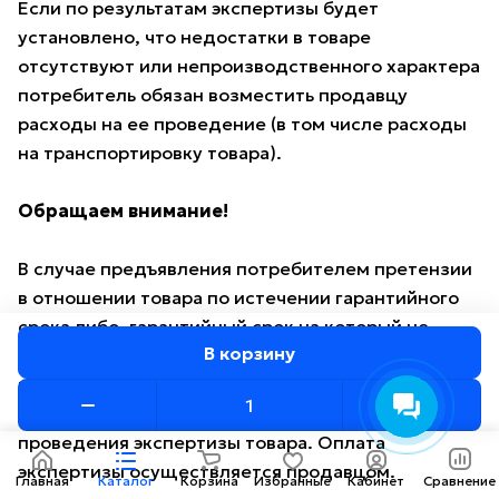
Если по результатам экспертизы будет
установлено, что недостатки в товаре
отсутствуют или непроизводственного характера
потребитель обязан возместить продавцу
расходы на ее проведение (в том числе расходы
на транспортировку товара).
Обращаем внимание!
В случае предъявления потребителем претензии
в отношении товара по истечении гарантийного
срока либо, гарантийный срок на который не
В корзину
установлен, ответственность по доказыванию
возлагается на потребителя: он должен подать
заявление в экспертную организацию для
проведения экспертизы товара. Оплата
экспертизы осуществляется продавцом.
Главная
Каталог
Корзина
Избранные
Кабинет
Сравнение