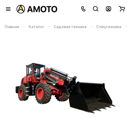
–
–
–
–
Главная
Каталог
Садовая техника
Спецтехника