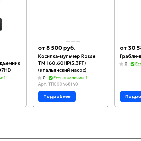
от 8 500 руб.
от 30 5
Косилка-мульчер Rossel
Грабли-
одъемник
TM 160.60HP(5.3FT)
0
Ес
07HD
(итальянский насос)
: 1
0
Есть в наличии: 1
Арт.
ТП000468140
Подробнее
Подро