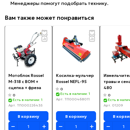
Менеджеры помогут подобрать технику.
Вам также может понравиться
Мотоблок Rossel
Косилка-мульчер
Измельчите
M-318 с ВОМ +
Rossel NEFL-95
травы и сен
сцепка + фреза
480
0
Есть в наличии: 1
0
0
Арт.
ТП000468011
Есть в наличии: 1
Есть в налич
Арт.
ТП000226435
Арт.
01209
В корзину
В корзину
В корзи