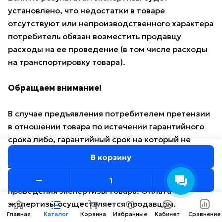
установлено, что недостатки в товаре
отсутствуют или непроизводственного характера
потребитель обязан возместить продавцу
расходы на ее проведение (в том числе расходы
на транспортировку товара).
Обращаем внимание!
Консультант AMOTO
В случае предъявления потребителем претензии
Здравствуйте! Готов
помочь вам. Напишите мне,
в отношении товара по истечении гарантийного
если у вас появятся
срока либо, гарантийный срок на который не
вопросы.
установлен, ответственность по доказыванию
В корзину
возлагается на потребителя: он должен подать
заявление в экспертную организацию для
проведения экспертизы товара. Оплата
экспертизы осуществляется продавцом.