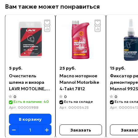
Вам также может понравиться
5 руб.
25 руб.
15 руб.
Очиститель
Масло моторное
Фиксатор р
шлема и визора
Mannol Motorbike
демонтиру
LAVR MOTOLINE,
4-Takt 7812
Mannol 9925 
20 мл / Ln7711
Gewinde Mitt
0
0
0
Есть в наличии: 40
Есть на складе
Есть на скл
Арт.
00005988
Арт.
00005425
Арт.
0000541
В корзину
Заказать
Заказа