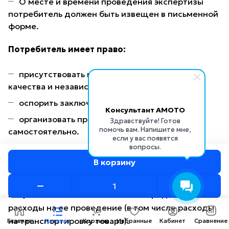
О месте и времени проведения экспертизы
потребитель должен быть извещен в письменной
форме.
Потребитель имеет право:
присутствовать при проведении проверки
качества и независимой экспертизы;
оспорить заключение экспертизы в суде;
Консультант AMOTO
организовать проведение экспертизы
Здравствуйте! Готов
помочь вам. Напишите мне,
самостоятельно.
если у вас появятся
вопросы.
Если по результатам экспертизы будет
В корзину
установлено, что недостатки в товаре
отсутствуют или непроизводственного характера
потребитель обязан возместить продавцу
расходы на ее проведение (в том числе расходы
на транспортировку товара).
Главная
Каталог
Корзина
Избранные
Кабинет
Сравнение