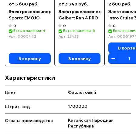
от 5 600 руб.
от 3 340 руб.
2 680 руб.
Электровелосипед
Электровелосипед
Электровел
Sporto EMOJO
Gelbert Ran 4 PRO
Intro Cruise
0
0
0
Есть в наличии: 4
Есть в наличии: 6
Есть в налич
Арт.
0000442
Арт.
25455
Арт.
0000197
В корзи
В корзину
В корзину
Характеристики
Фиолетовый
Цвет
1700000
Штрих-код
Китайская Народная
Страна производства
Республика