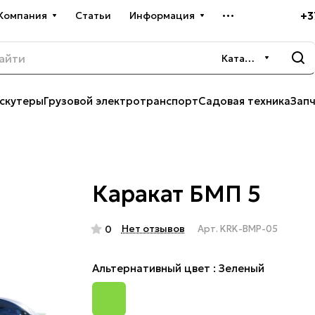
+3
Компания
Статьи
Информация
Каталог
скутеры
Грузовой электротранспорт
Садовая техника
Зап
Каракат БМП 5
Нет отзывов
0
Арт.
KRK-BMP-05
Альтернативный цвет :
Зеленый