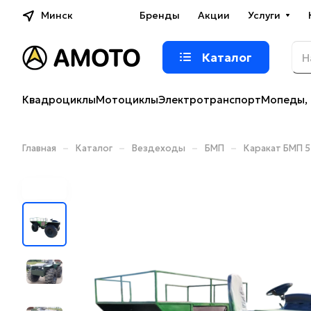
Минск
Бренды
Акции
Услуги
Каталог
Квадроциклы
Мотоциклы
Электротранспорт
Мопеды, 
–
–
–
–
Главная
Каталог
Вездеходы
БМП
Каракат БМП 5