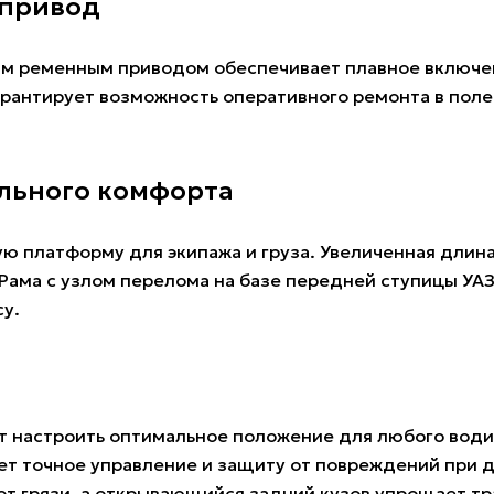
 привод
м ременным приводом обеспечивает плавное включен
гарантирует возможность оперативного ремонта в пол
льного комфорта
ю платформу для экипажа и груза. Увеличенная длин
 Рама с узлом перелома на базе передней ступицы УА
у.
т настроить оптимальное положение для любого водит
ет точное управление и защиту от повреждений при д
 грязи, а открывающийся задний кузов упрощает тра