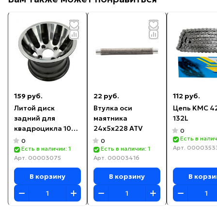
159 руб.
22 руб.
112 руб.
Литой диск
Втулка оси
Цепь KMC 4
задний для
маятника
132L
квадроцикла 10
24х5х228 ATV
0
дюймов
Есть в налич
0
0
Арт.
0000353
Есть в наличии: 1
Есть в наличии: 1
Арт.
00003075
Арт.
00003416
В корзину
В корзину
В корзи