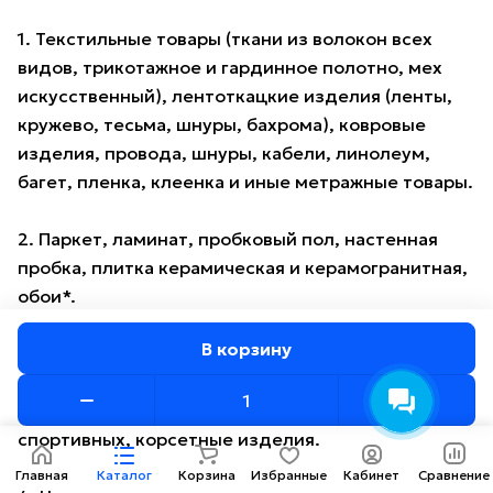
1. Текстильные товары (ткани из волокон всех
видов, трикотажное и гардинное полотно, мех
искусственный), лентоткацкие изделия (ленты,
кружево, тесьма, шнуры, бахрома), ковровые
изделия, провода, шнуры, кабели, линолеум,
багет, пленка, клеенка и иные метражные товары.
2. Паркет, ламинат, пробковый пол, настенная
пробка, плитка керамическая и керамогранитная,
обои*.
В корзину
3. Белье нательное, белье для новорожденных и
детей ясельного возраста из всех видов тканей,
бельевые трикотажные изделия, кроме
спортивных, корсетные изделия.
Главная
Каталог
Корзина
Избранные
Кабинет
Сравнение