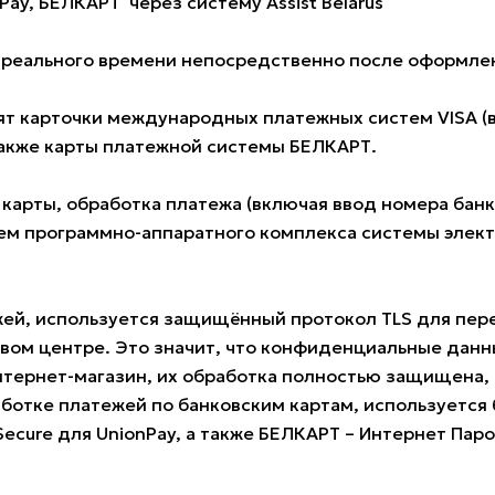
Pay, БЕЛКАРТ через систему Assist Belarus
е реального времени непосредственно после оформлен
 карточки международных платежных систем VISA (всех
также карты платежной системы БЕЛКАРТ.
 карты, обработка платежа (включая ввод номера ба
м программно-аппаратного комплекса системы электро
жей, используется защищённый протокол TLS для пе
овом центре. Это значит, что конфиденциальные данн
нтернет-магазин, их обработка полностью защищена, 
ботке платежей по банковским картам, используется б
 Secure для UnionPay, а также БЕЛКАРТ – Интернет Пар