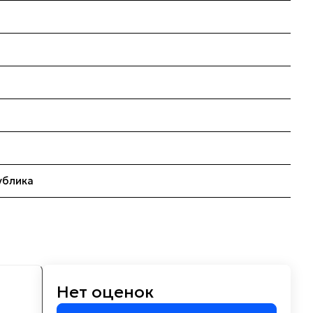
ублика
Нет оценок
м