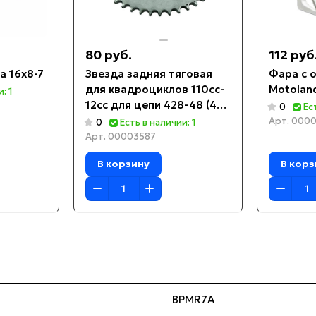
80 руб.
112 руб
а 16x8-7
Звезда задняя тяговая
Фара с 
для квадроциклов 110cc-
Motoland
: 1
12cc для цепи 428-48 (4
0
Ес
отверстия)
Арт.
0000
0
Есть в наличии: 1
Арт.
00003587
В корзину
В корз
BPMR7A