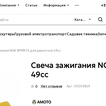
+3
Компания
Статьи
Информация
Каталог
скутеры
Грузовой электротранспорт
Садовая техника
Зап
игания NGK BPMR7A для двигателя 49cc
Свеча зажигания N
49cc
Нет отзывов
0
Арт.
00003829