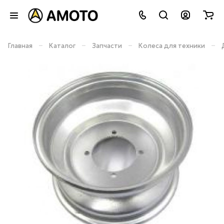
–
–
–
–
Главная
Каталог
Запчасти
Колеса для техники