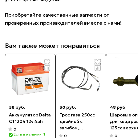
Приобретайте качественные запчасти от
проверенных производителей вместе с нами!
Вам также может понравиться
58 руб.
30 руб.
48 руб.
Аккумулятор Delta
Трос газа 250cc
Шаровые о
CT1204 12v 4ah
двойной с
для квадро
загибом,
125cc верхн
0
карбюратор с
Есть в наличии: 1
0
0