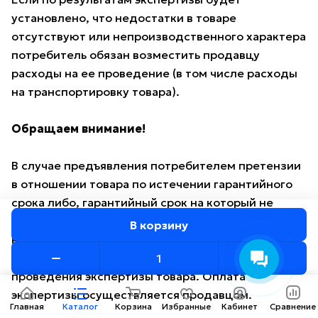
установлено, что недостатки в товаре
отсутствуют или непроизводственного характера
потребитель обязан возместить продавцу
расходы на ее проведение (в том числе расходы
на транспортировку товара).
Обращаем внимание!
В случае предъявления потребителем претензии
в отношении товара по истечении гарантийного
срока либо, гарантийный срок на который не
установлен, ответственность по доказыванию
В корзину
возлагается на потребителя: он должен подать
заявление в экспертную организацию для
проведения экспертизы товара. Оплата
экспертизы осуществляется продавцом.
Главная
Каталог
Корзина
Избранные
Кабинет
Сравнение