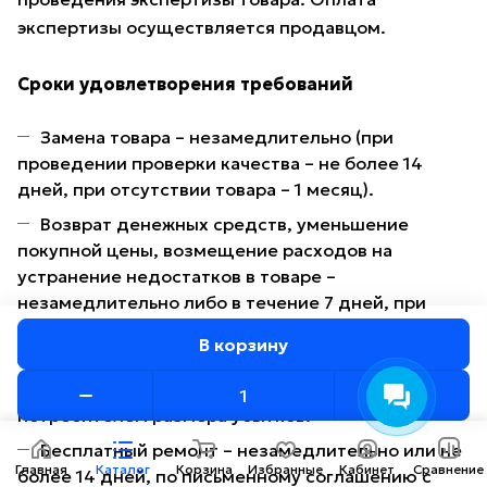
экспертизы осуществляется продавцом.
Сроки удовлетворения требований
Замена товара – незамедлительно (при
проведении проверки качества – не более 14
дней, при отсутствии товара – 1 месяц).
Возврат денежных средств, уменьшение
покупной цены, возмещение расходов на
устранение недостатков в товаре –
незамедлительно либо в течение 7 дней, при
проведении экспертизы – 14 дней.
В корзину
Возмещение убытков – незамедлительно либо
в течение 7 дней со дня подтверждения
потребителем размера убытков.
Бесплатный ремонт – незамедлительно или не
Главная
Каталог
Корзина
Избранные
Кабинет
Сравнение
более 14 дней, по письменному соглашению с