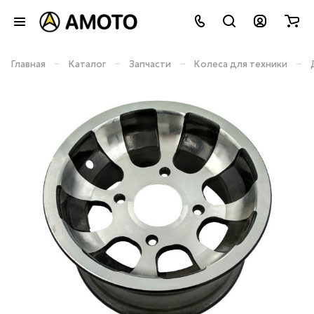
–
–
–
–
Главная
Каталог
Запчасти
Колеса для техники