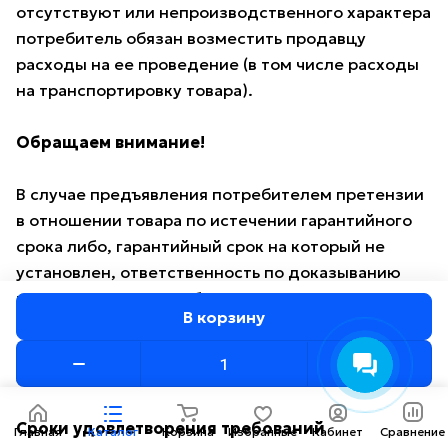
отсутствуют или непроизводственного характера
потребитель обязан возместить продавцу
расходы на ее проведение (в том числе расходы
на транспортировку товара).
Обращаем внимание!
В случае предъявления потребителем претензии
в отношении товара по истечении гарантийного
срока либо, гарантийный срок на который не
установлен, ответственность по доказыванию
возлагается на потребителя: он должен подать
В корзину
заявление в экспертную организацию для
проведения экспертизы товара. Оплата
экспертизы осуществляется продавцом.
Сроки удовлетворения требований
Главная
Каталог
Корзина
Избранные
Кабинет
Сравнение