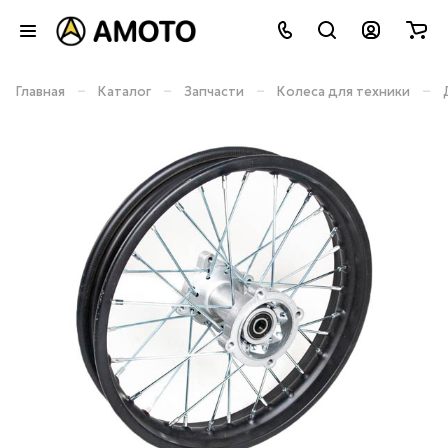
–
–
–
–
Главная
Каталог
Запчасти
Колеса для техники