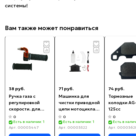
системы!
Вам также может понравиться
38 руб.
71 руб.
74 руб.
Ручка газа с
Машинка для
Тормозные
регулировкой
чистки приводной
колодки AG
скорости. для
цепи мотоцикла
125cc
минибайка,
(аналог
0
0
0
кроссбайка,
Kettenmax)
Есть в наличии: 1
Есть в наличии: 1
Есть в налич
Арт.
00003447
Арт.
00003522
Арт.
0000362
квадроцикла