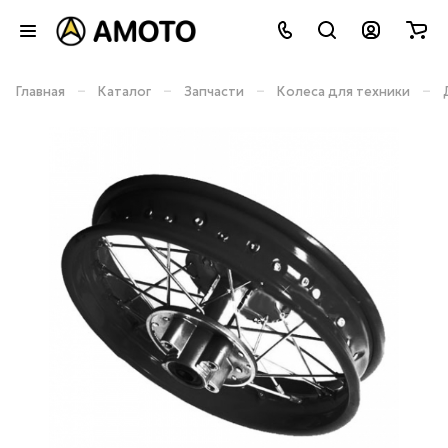
–
–
–
–
Главная
Каталог
Запчасти
Колеса для техники