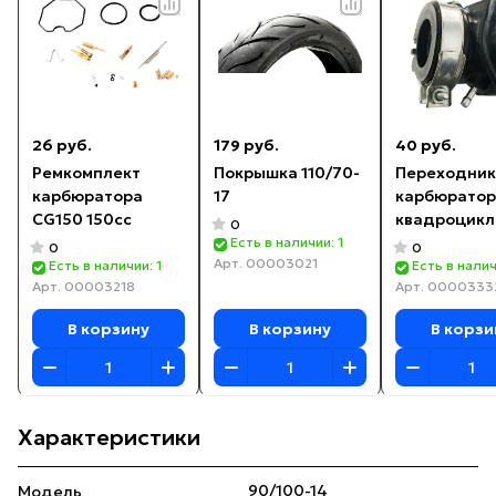
26 руб.
179 руб.
40 руб.
Ремкомплект
Покрышка 110/70-
Переходник
карбюратора
17
карбюратор
CG150 150cc
квадроцикл
0
150cc
Есть в наличии: 1
0
0
Арт.
00003021
Есть в наличии: 1
Есть в налич
Арт.
00003218
Арт.
0000333
В корзину
В корзину
В корзи
Характеристики
90/100-14
Модель