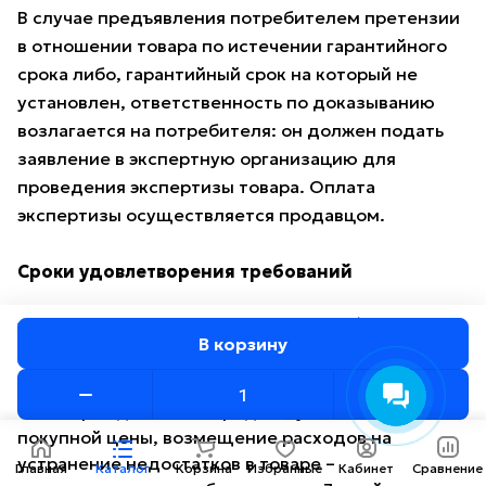
В случае предъявления потребителем претензии
в отношении товара по истечении гарантийного
срока либо, гарантийный срок на который не
установлен, ответственность по доказыванию
возлагается на потребителя: он должен подать
заявление в экспертную организацию для
проведения экспертизы товара. Оплата
экспертизы осуществляется продавцом.
Сроки удовлетворения требований
Замена товара – незамедлительно (при
В корзину
проведении проверки качества – не более 14
дней, при отсутствии товара – 1 месяц).
Возврат денежных средств, уменьшение
покупной цены, возмещение расходов на
устранение недостатков в товаре –
Главная
Каталог
Корзина
Избранные
Кабинет
Сравнение