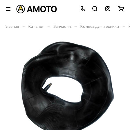
–
–
–
–
Главная
Каталог
Запчасти
Колеса для техники