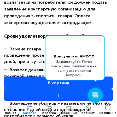
возлагается на потребителя: он должен подать
заявление в экспертную организацию для
проведения экспертизы товара. Оплата
экспертизы осуществляется продавцом.
Сроки удовлетворения требований
Замена товара – незамедлительно (при
проведении проверки качества – не более 14
Консультант AMOTO
дней, при отсутствии товара – 1 месяц).
Здравствуйте! Готов
помочь вам. Напишите мне,
Возврат денежных средств, уменьшение
если у вас появятся
вопросы.
покупной цены, возмещение расходов на
устранение недостатков в товаре –
В корзину
незамедлительно либо в течение 7 дней, при
проведении экспертизы – 14 дней.
Возмещение убытков – незамедлительно либо
в течение 7 дней со дня подтверждения
Главная
Каталог
Корзина
Избранные
Кабинет
Сравнение
потребителем размера убытков.