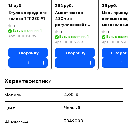
15 руб.
352 руб.
35 руб.
Втулка переднего
Амортизатор
Цепь приво
колеса TTR250 #1
480мм с
веломотора
регулировкой и
мотовелоси
0
подкачкой
велодвигат
Есть в наличии: 1
0
0
Арт.
00003095
50-80cc
Есть в наличии: 1
Есть в налич
Арт.
00003399
Арт.
0000350
В корзину
В корзину
В корзи
Характеристики
4.00-6
Модель
Черный
Цвет
3049000
Штрих-код