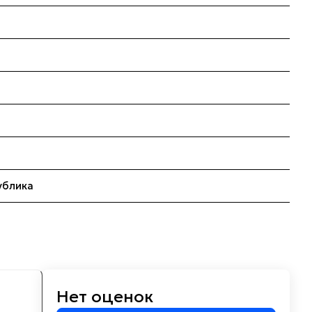
ублика
Нет оценок
м