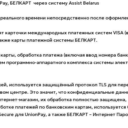
Pay, БЕЛКАРТ через систему Assist Belarus
е реального времени непосредственно после оформлен
 карточки международных платежных систем VISA (всех
также карты платежной системы БЕЛКАРТ.
 карты, обработка платежа (включая ввод номера ба
м программно-аппаратного комплекса системы электро
жей, используется защищённый протокол TLS для пе
овом центре. Это значит, что конфиденциальные данн
нтернет-магазин, их обработка полностью защищена, 
ботке платежей по банковским картам, используется б
 Secure для UnionPay, а также БЕЛКАРТ – Интернет Пар