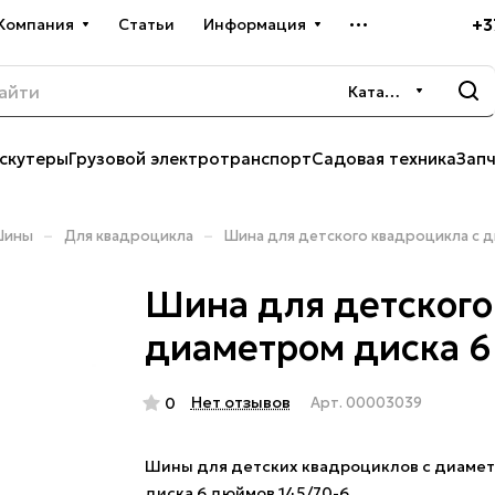
+3
Компания
Статьи
Информация
Каталог
скутеры
Грузовой электротранспорт
Садовая техника
Зап
–
–
Шины
Для квадроцикла
Шина для детского квадроцикла с 
Шина для детского
диаметром диска 6
Нет отзывов
0
Арт.
00003039
Шины для детских квадроциклов с диаме
диска 6 дюймов 145/70-6