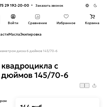
75 29 192-20-00
Заказать звонок
Войти
Сравнение
Избранное
Корзина
части
Масла
Экипировка
диаметром диска 6 дюймов 145/70-6
 квадроцикла с
 дюймов 145/70-6
тром