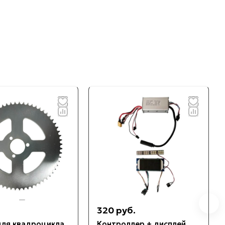
320 руб.
для квадроцикла
Контроллер + дисплей