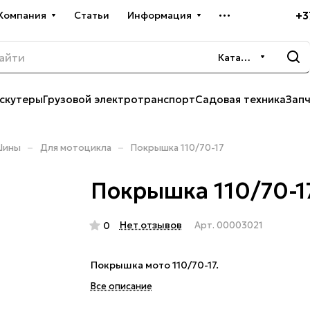
+3
Компания
Статьи
Информация
Каталог
скутеры
Грузовой электротранспорт
Садовая техника
Зап
–
–
Шины
Для мотоцикла
Покрышка 110/70-17
Покрышка 110/70-1
Нет отзывов
0
Арт.
00003021
Покрышка мото 110/70-17.
Все описание