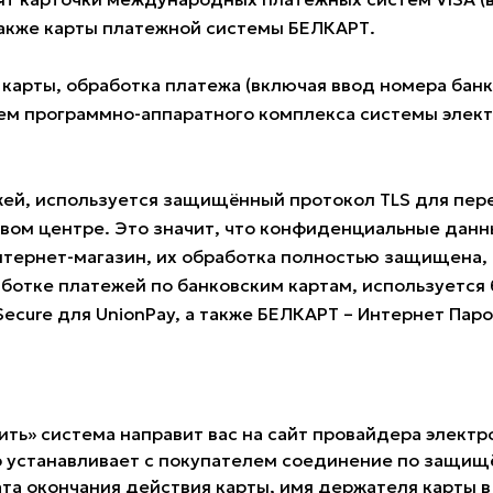
также карты платежной системы БЕЛКАРТ.
 карты, обработка платежа (включая ввод номера ба
м программно-аппаратного комплекса системы электро
жей, используется защищённый протокол TLS для пе
овом центре. Это значит, что конфиденциальные данн
нтернет-магазин, их обработка полностью защищена, 
ботке платежей по банковским картам, используется б
 Secure для UnionPay, а также БЕЛКАРТ – Интернет Пар
ить» система направит вас на сайт провайдера электр
 устанавливает с покупателем соединение по защищё
та окончания действия карты, имя держателя карты в 