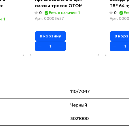
cc
смазки тросов OTOM
T8F 64 з
0
Есть в наличии: 1
0
Ес
Арт.
00003457
Арт.
0000
: 1
В корзину
В корз
110/70-17
Черный
3021000