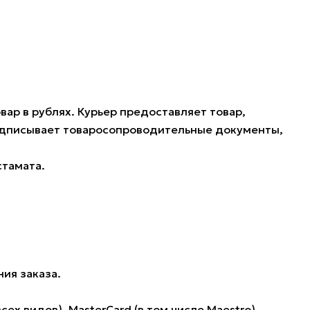
ар в рублях. Курьер предоставляет товар,
подписывает товаросопроводительные документы,
стамата.
ия заказа.
 видов), MasterCard (в том числе Maestro),