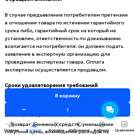
В случае предъявления потребителем претензии
в отношении товара по истечении гарантийного
срока либо, гарантийный срок на который не
установлен, ответственность по доказыванию
возлагается на потребителя: он должен подать
заявление в экспертную организацию для
проведения экспертизы товара. Оплата
экспертизы осуществляется продавцом.
Сроки удовлетворения требований
В корзину
Замена товара – незамедлительно (при
проведении проверки качества – не более 14
дней, при отсутствии товара – 1 месяц).
Возврат денежных средств, уменьшение
Главная
Каталог
Корзина
Избранные
Кабинет
Сравнение
покупной цены, возмещение расходов на