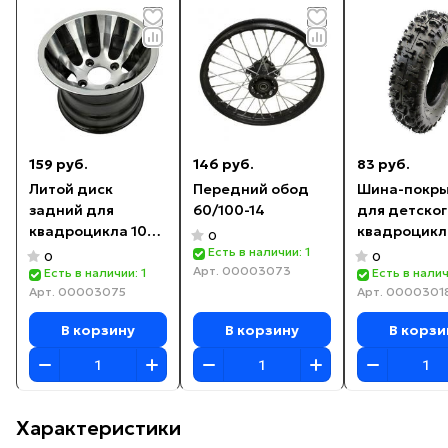
159 руб.
146 руб.
83 руб.
Литой диск
Передний обод
Шина-покр
задний для
60/100-14
для детског
квадроцикла 10
квадроцикл
0
дюймов
передняя 4.
Есть в наличии: 1
0
0
Арт.
00003073
Есть в наличии: 1
Есть в налич
Арт.
00003075
Арт.
0000301
В корзину
В корзину
В корзи
Характеристики