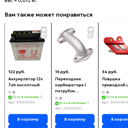
Вес = 0,012 кг.
Вам также может понравиться
122 руб.
15 руб.
54 руб.
Аккумулятор 12v
Переходник
Ловушка
7ah кислотный
карбюратора (
приводной 
патрубок
0
0
впускной ) 147FMH
Есть в наличии: 1
Есть в налич
0
Арт.
00003134
Арт.
0000351
70-110cc Alpha
Есть в наличии: 1
Арт.
00003322
В корзину
В корзину
В корзи