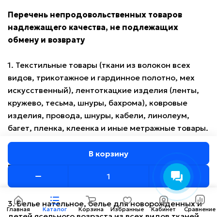
Перечень непродовольственных товаров
надлежащего качества, не подлежащих
обмену и возврату
1. Текстильные товары (ткани из волокон всех
видов, трикотажное и гардинное полотно, мех
искусственный), лентоткацкие изделия (ленты,
кружево, тесьма, шнуры, бахрома), ковровые
изделия, провода, шнуры, кабели, линолеум,
багет, пленка, клеенка и иные метражные товары.
2. Паркет, ламинат, пробковый пол, настенная
В корзину
пробка, плитка керамическая и керамогранитная,
обои*.
3. Белье нательное, белье для новорожденных и
Главная
Каталог
Корзина
Избранные
Кабинет
Сравнение
детей ясельного возраста из всех видов тканей,