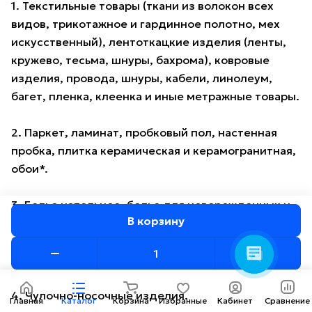
1. Текстильные товары (ткани из волокон всех
видов, трикотажное и гардинное полотно, мех
искусственный), лентоткацкие изделия (ленты,
кружево, тесьма, шнуры, бахрома), ковровые
изделия, провода, шнуры, кабели, линолеум,
багет, пленка, клеенка и иные метражные товары.
2. Паркет, ламинат, пробковый пол, настенная
Консультант AMOTO
пробка, плитка керамическая и керамогранитная,
Здравствуйте! Готов
обои*.
помочь вам. Напишите мне,
если у вас появятся
вопросы.
3. Белье нательное, белье для новорожденных и
В корзину
детей ясельного возраста из всех видов тканей,
бельевые трикотажные изделия, кроме
спортивных, корсетные изделия.
4. Чулочно-носочные изделия.
Главная
Каталог
Корзина
Избранные
Кабинет
Сравнение