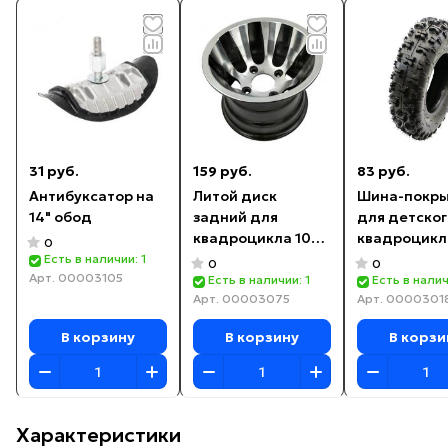
31 руб.
159 руб.
83 руб.
Антибуксатор на
Литой диск
Шина-покр
14" обод
задний для
для детског
квадроцикла 10
квадроцикл
0
дюймов
передняя 4.
Есть в наличии: 1
0
0
Арт.
00003105
Есть в наличии: 1
Есть в налич
Арт.
00003075
Арт.
0000301
В корзину
В корзину
В корзи
Характеристики