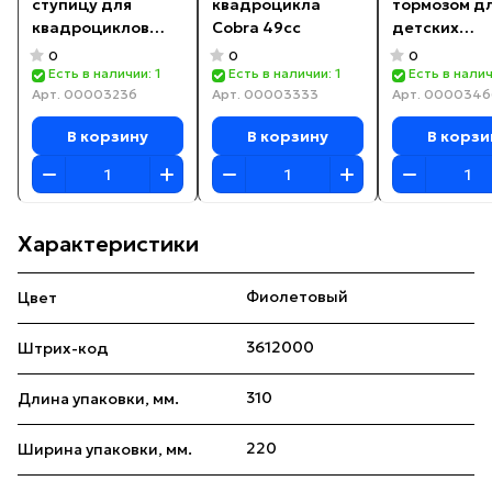
ступицу для
квадроцикла
тормозом д
квадроциклов
Cobra 49cc
детских
49cc 6001RS
квадроцикл
0
0
0
28x11.5x8
сборе
Есть в наличии: 1
Есть в наличии: 1
Есть в налич
Арт.
00003236
Арт.
00003333
Арт.
0000346
В корзину
В корзину
В корзи
Характеристики
Фиолетовый
Цвет
3612000
Штрих-код
310
Длина упаковки, мм.
220
Ширина упаковки, мм.