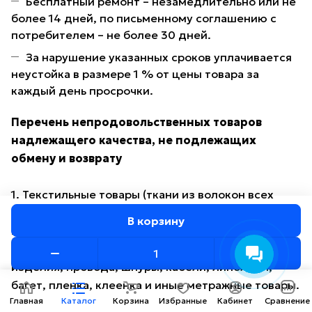
Бесплатный ремонт – незамедлительно или не
более 14 дней, по письменному соглашению с
потребителем – не более 30 дней.
За нарушение указанных сроков уплачивается
неустойка в размере 1 % от цены товара за
каждый день просрочки.
Перечень непродовольственных товаров
надлежащего качества, не подлежащих
обмену и возврату
1. Текстильные товары (ткани из волокон всех
видов, трикотажное и гардинное полотно, мех
В корзину
искусственный), лентоткацкие изделия (ленты,
кружево, тесьма, шнуры, бахрома), ковровые
изделия, провода, шнуры, кабели, линолеум,
багет, пленка, клеенка и иные метражные товары.
Главная
Каталог
Корзина
Избранные
Кабинет
Сравнение