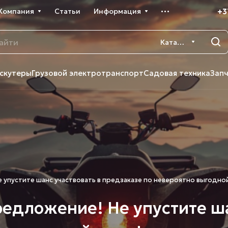
+3
Компания
Статьи
Информация
Каталог
скутеры
Грузовой электротранспорт
Садовая техника
Зап
 упустите шанс участвовать в предзаказе по невероятно выгодной
едложение! Не упустите ша