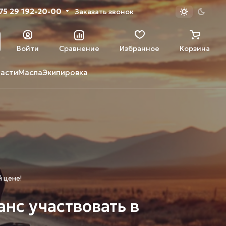
75 29 192-20-00
Заказать звонок
Войти
Сравнение
Избранное
Корзина
части
Масла
Экипировка
 цене!
нс участвовать в