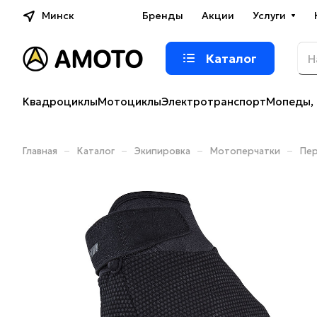
Минск
Бренды
Акции
Услуги
Каталог
Квадроциклы
Мотоциклы
Электротранспорт
Мопеды, 
–
–
–
–
Главная
Каталог
Экипировка
Мотоперчатки
Пер