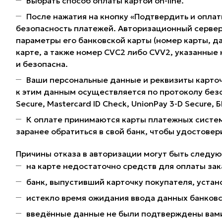
Выбрать способ оплаты картой on-line.
После нажатия на кнопку «Подтвердить и оплат
безопасность платежей. Авторизационный сервер
параметры его банковской карты (номер карты, да
карте, а также номер CVC2 либо CVV2, указанные
и безопасна.
Ваши персональные данные и реквизиты карточ
к этим данным осуществляется по протоколу без
Secure, Mastercard ID Check, UnionPay 3-D Secure,
К оплате принимаются карты платежных систем
заранее обратиться в свой банк, чтобы удостовер
Причины отказа в авторизации могут быть следу
на карте недостаточно средств для оплаты зак
банк, выпустивший карточку покупателя, устано
истекло время ожидания ввода данных банковс
введённые данные не были подтверждены вами 