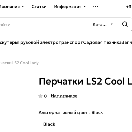
+3
Компания
Статьи
Информация
Каталог
скутеры
Грузовой электротранспорт
Садовая техника
Зап
чатки LS2 Cool Lady
Перчатки LS2 Cool 
Нет отзывов
0
Альтернативный цвет :
Black
Black