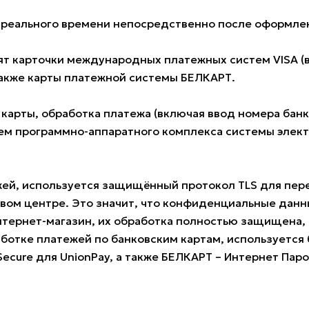
е реального времени непосредственно после оформлен
 карточки международных платежных систем VISA (всех
также карты платежной системы БЕЛКАРТ.
 карты, обработка платежа (включая ввод номера ба
м программно-аппаратного комплекса системы электро
жей, используется защищённый протокол TLS для пе
овом центре. Это значит, что конфиденциальные данн
нтернет-магазин, их обработка полностью защищена, 
ботке платежей по банковским картам, используется б
 Secure для UnionPay, а также БЕЛКАРТ – Интернет Пар