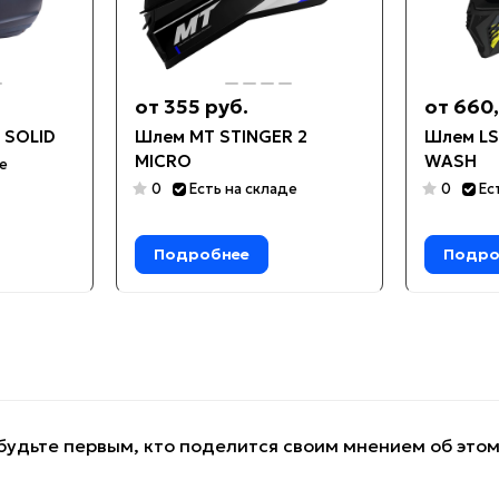
от 355 руб.
от 660,
 SOLID
Шлем MT STINGER 2
Шлем LS
MICRO
WASH
де
0
Есть на складе
0
Ес
Подробнее
Подро
будьте первым, кто поделится своим мнением об это