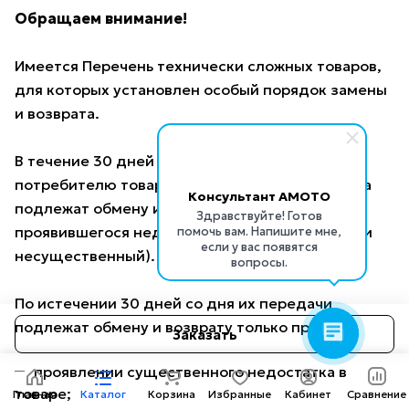
Обращаем внимание!
Имеется Перечень технически сложных товаров,
для которых установлен особый порядок замены
и возврата.
В течение 30 дней со дня их передачи
потребителю товары ненадлежащего качества
Консультант AMOTO
подлежат обмену и возврату, независимо от
Здравствуйте! Готов
проявившегося недостатка (существенный или
помочь вам. Напишите мне,
если у вас появятся
несущественный).
вопросы.
По истечении 30 дней со дня их передачи
подлежат обмену и возврату только при:
Заказать
проявлении существенного недостатка в
товаре;
Главная
Каталог
Корзина
Избранные
Кабинет
Сравнение