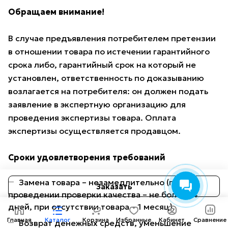
Обращаем внимание!
В случае предъявления потребителем претензии
в отношении товара по истечении гарантийного
срока либо, гарантийный срок на который не
установлен, ответственность по доказыванию
возлагается на потребителя: он должен подать
заявление в экспертную организацию для
проведения экспертизы товара. Оплата
экспертизы осуществляется продавцом.
Сроки удовлетворения требований
Замена товара – незамедлительно (при
Заказать
проведении проверки качества – не более 14
дней, при отсутствии товара – 1 месяц).
Главная
Каталог
Корзина
Избранные
Кабинет
Сравнение
Возврат денежных средств, уменьшение