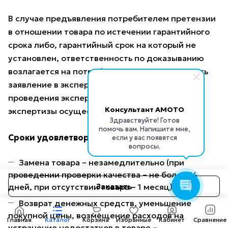
В случае предъявления потребителем претензии
в отношении товара по истечении гарантийного
срока либо, гарантийный срок на который не
установлен, ответственность по доказыванию
возлагается на потребителя: он должен подать
заявление в экспертную организацию для
проведения экспертизы товара. Оплата
Консультант AMOTO
экспертизы осуществляется продавцом.
Здравствуйте! Готов
помочь вам. Напишите мне,
Сроки удовлетворения требований
если у вас появятся
вопросы.
Замена товара – незамедлительно (при
проведении проверки качества – не более 14
Заказать
дней, при отсутствии товара – 1 месяц).
Возврат денежных средств, уменьшение
покупной цены, возмещение расходов на
Главная
Каталог
Корзина
Избранные
Кабинет
Сравнение
устранение недостатков в товаре –