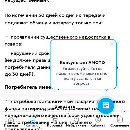
несущественный).
По истечении 30 дней со дня их передачи
подлежат обмену и возврату только при:
проявлении существенного недостатка в
товаре;
нарушении сроков безвозмездного ремонта
(не должен превышать 14 дней; с согласия
Консультант AMOTO
потребителя данный срок может быть продлен
Здравствуйте! Готов
помочь вам. Напишите мне,
до 30 дней).
если у вас появятся
вопросы.
Потребитель имеет право:
потребовать аналогичный товар из подменного
Заказать
фонда на период ремонта (замены) товара
ненадлежащего качества (срок удовлетворения
такого требования – 3 дня после его
Главная
Каталог
Корзина
Избранные
Кабинет
Сравнение
предъявления);