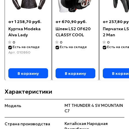
от 1 238,70 руб.
от 670,90 руб.
от 237,80 ру
Куртка Modeka
Шлем LS2 OF620
Перчатки LS
Alva Lady
CLASSY COOL
2 Man
0
0
0
Есть на складе
Есть на складе
Есть на скл
Арт.
010860
В корзину
В корзину
В корзи
Характеристики
MT THUNDER 4 SV MOUNTAIN
Модель
C7
Китайская Народная
Страна производства