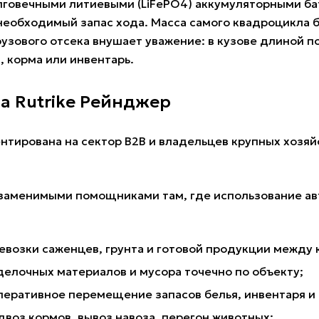
говечными литиевыми (LiFePO4) аккумуляторными бат
еобходимый запас хода. Масса самого квадроцикла бе
узового отсека внушает уважение: в кузове длиной поч
 корма или инвентарь.
 Rutrike Рейнджер
тирована на сектор B2B и владельцев крупных хозяй
езаменимыми помощниками там, где использование а
евозки саженцев, грунта и готовой продукции между 
делочных материалов и мусора точечно по объекту;
оперативное перемещение запасов белья, инвентаря и
воз кормов, вывоз навоза, перегон животных;