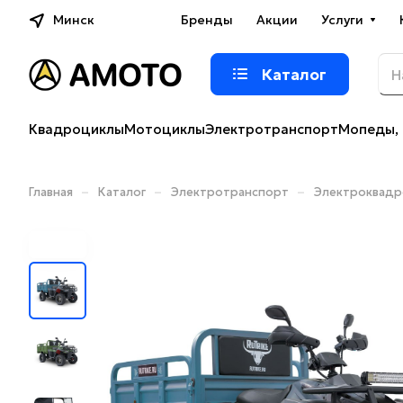
Минск
Бренды
Акции
Услуги
Каталог
Квадроциклы
Мотоциклы
Электротранспорт
Мопеды, 
–
–
–
Главная
Каталог
Электротранспорт
Электроквад