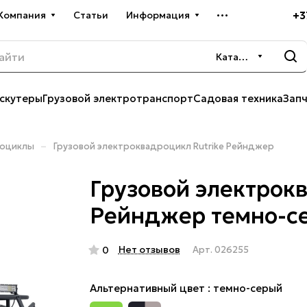
+3
Компания
Статьи
Информация
Каталог
скутеры
Грузовой электротранспорт
Садовая техника
Зап
–
роциклы
Грузовой электроквадроцикл Rutrike Рейнджер
Грузовой электрокв
Рейнджер темно-с
Нет отзывов
0
Арт.
026255
Альтернативный цвет :
темно-серый