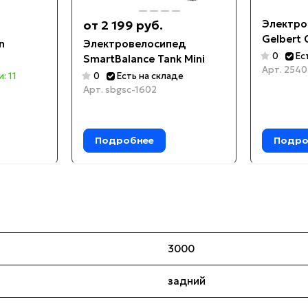
от 2 199 руб.
Электро
Gelbert 
n
Электровелосипед
0
Ес
SmartBalance Tank Mini
Арт.
2540
: 11
0
Есть на складе
Арт.
sbgsc-1602
Подробнее
Подро
3000
задний