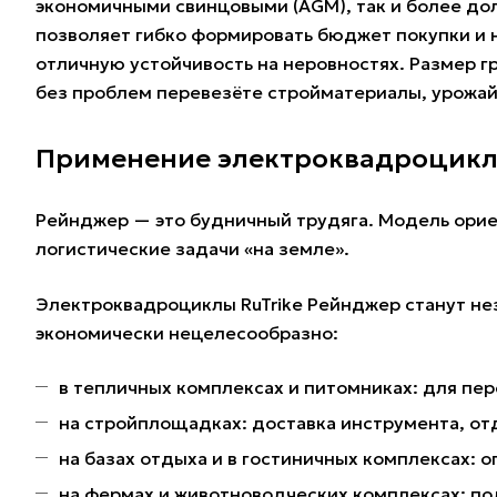
экономичными свинцовыми (AGM), так и более дол
позволяет гибко формировать бюджет покупки и н
отличную устойчивость на неровностях. Размер гр
без проблем перевезёте стройматериалы, урожай,
Применение электроквадроцикла
Рейнджер — это будничный трудяга. Модель ориен
логистические задачи «на земле».
Электроквадроциклы RuTrike Рейнджер станут н
экономически нецелесообразно:
в тепличных комплексах и питомниках: для пер
на стройплощадках: доставка инструмента, от
на базах отдыха и в гостиничных комплексах: 
на фермах и животноводческих комплексах: под